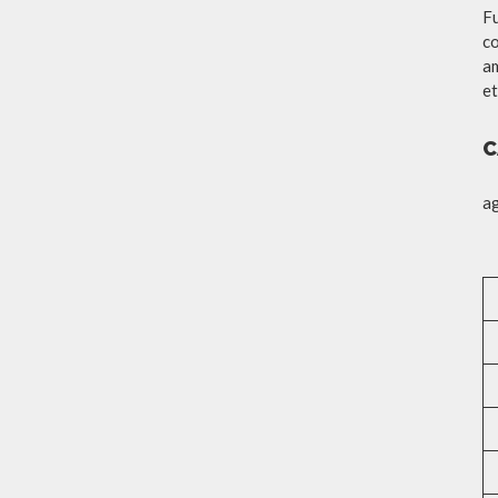
Fu
co
am
et
C
a