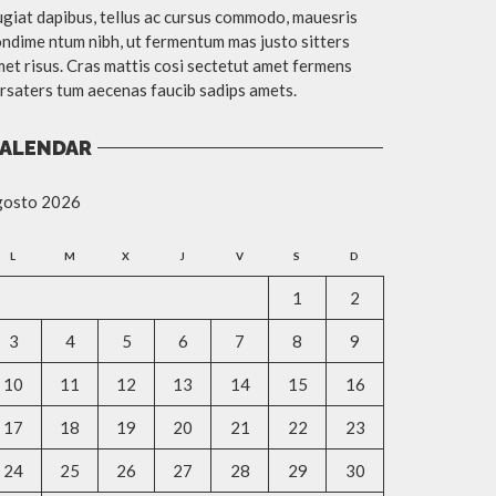
giat dapibus, tellus ac cursus commodo, mauesris
ndime ntum nibh, ut fermentum mas justo sitters
et risus. Cras mattis cosi sectetut amet fermens
rsaters tum aecenas faucib sadips amets.
ALENDAR
gosto 2026
L
M
X
J
V
S
D
1
2
3
4
5
6
7
8
9
10
11
12
13
14
15
16
17
18
19
20
21
22
23
24
25
26
27
28
29
30