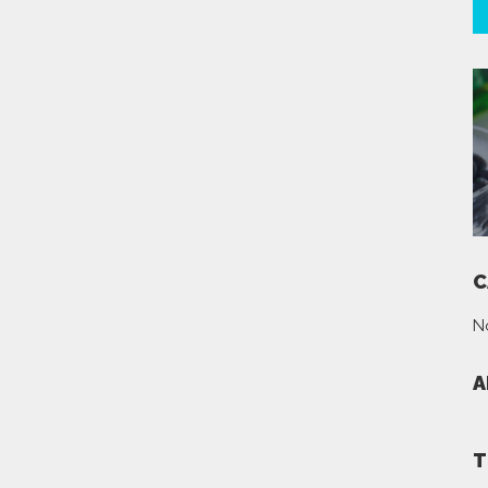
C
N
A
T