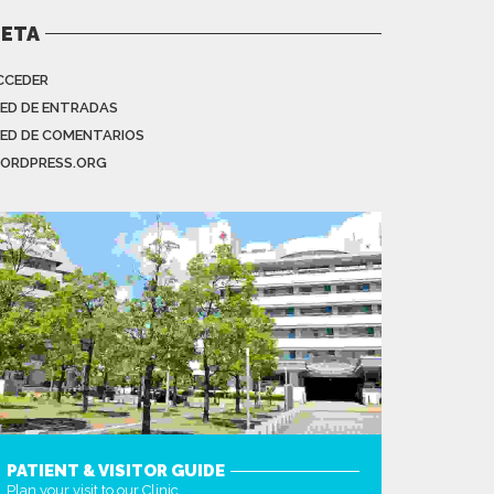
ETA
CCEDER
EED DE ENTRADAS
EED DE COMENTARIOS
ORDPRESS.ORG
PATIENT & VISITOR GUIDE
Plan your visit to our Clinic