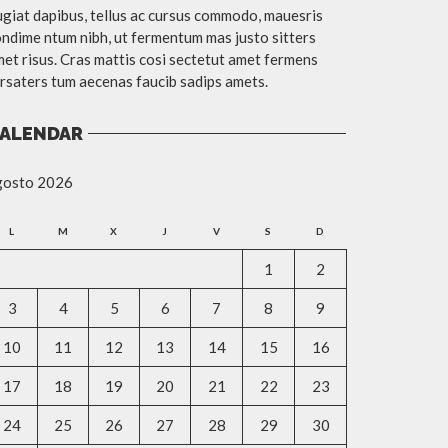
giat dapibus, tellus ac cursus commodo, mauesris
ndime ntum nibh, ut fermentum mas justo sitters
et risus. Cras mattis cosi sectetut amet fermens
rsaters tum aecenas faucib sadips amets.
ALENDAR
gosto 2026
L
M
X
J
V
S
D
1
2
3
4
5
6
7
8
9
10
11
12
13
14
15
16
17
18
19
20
21
22
23
24
25
26
27
28
29
30