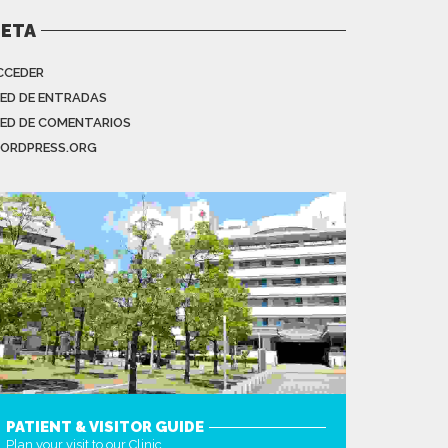
ETA
CCEDER
EED DE ENTRADAS
EED DE COMENTARIOS
ORDPRESS.ORG
PATIENT & VISITOR GUIDE
Plan your visit to our Clinic