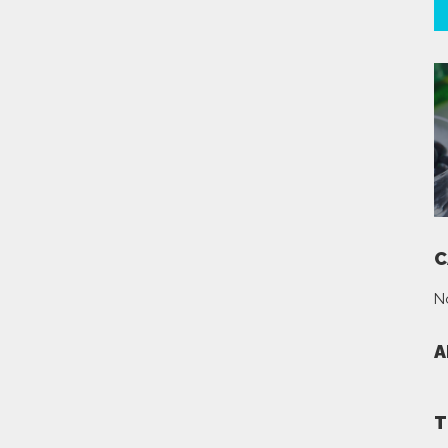
C
N
A
T