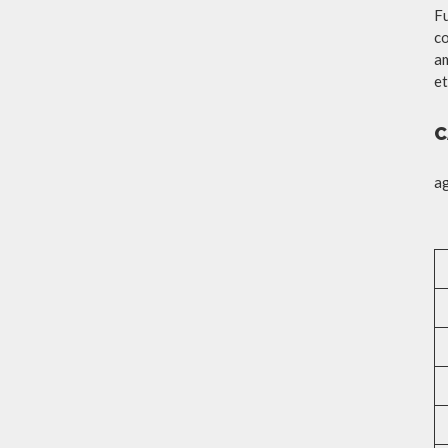
Fu
co
am
et
C
a