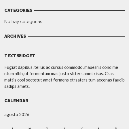
CATEGORIES
No hay categorías
ARCHIVES
TEXT WIDGET
Fugiat dapibus, tellus ac cursus commodo, mauesris condime
ntum nibh, ut fermentum mas justo sitters amet risus. Cras
mattis cosi sectetut amet fermens etrsaters tum aecenas faucib
sadips amets.
CALENDAR
agosto 2026
L
M
X
J
V
S
D