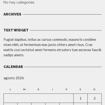
No hay categorías
ARCHIVES
TEXT WIDGET
Fugiat dapibus, tellus ac cursus commodo, mauesris condime
ntum nibh, ut fermentum mas justo sitters amet risus. Cras
mattis cosi sectetut amet fermens etrsaters tum aecenas faucib
sadips amets.
CALENDAR
agosto 2026
L
M
X
J
V
S
D
1
2