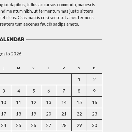
giat dapibus, tellus ac cursus commodo, mauesris
ndime ntum nibh, ut fermentum mas justo sitters
et risus. Cras mattis cosi sectetut amet fermens
rsaters tum aecenas faucib sadips amets.
ALENDAR
gosto 2026
L
M
X
J
V
S
D
1
2
3
4
5
6
7
8
9
10
11
12
13
14
15
16
17
18
19
20
21
22
23
24
25
26
27
28
29
30