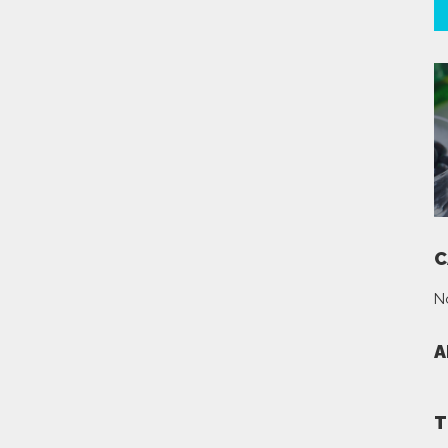
C
N
A
T