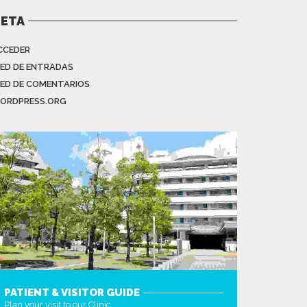
ETA
CCEDER
EED DE ENTRADAS
EED DE COMENTARIOS
ORDPRESS.ORG
PATIENT & VISITOR GUIDE
Plan your visit to our Clinic