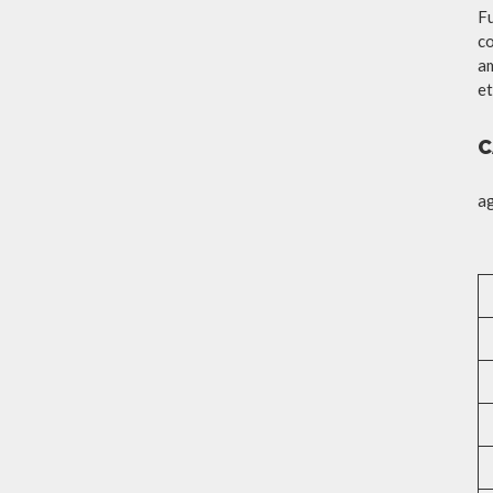
Fu
co
am
et
C
a